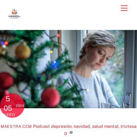
Skip
Men
to
content
5
2024
05
ENERO
Podcast
depresión
,
navidad
,
salud mental
,
triztesa
MAESTRA CCM
0