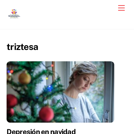
Skip
Men
to
content
triztesa
Depresión en navidad