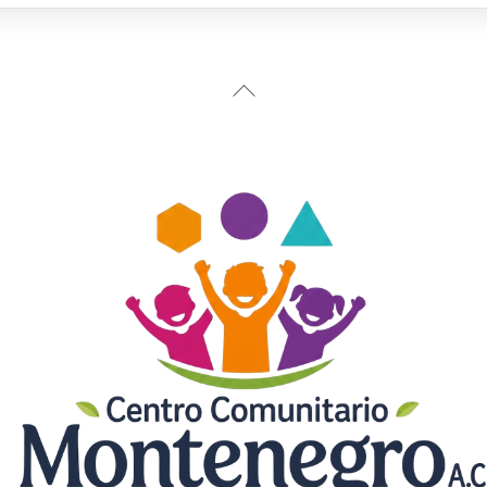
Back
To
Top