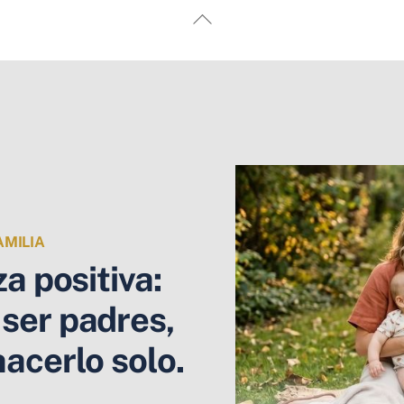
Back
To
Top
AMILIA
za positiva
:
ser padres,
hacerlo solo.