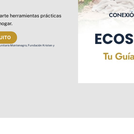
arte herramientas prácticas
hogar.
UITO
unitario Montenegro, Fundación Kristen y