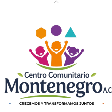
Back
To
Top