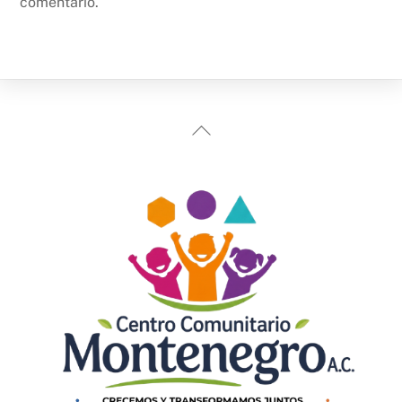
comentario.
Back
To
Top