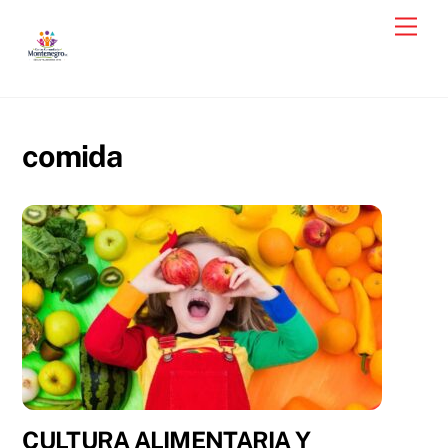
Skip
Men
to
content
comida
CULTURA ALIMENTARIA Y