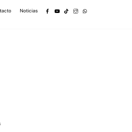
Facebook
YouTube
TikTok
Instagram
WhatsApp
tacto
Noticias
s