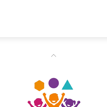
Back
To
Top