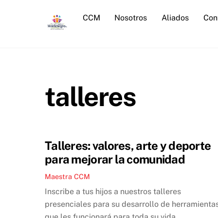
Skip
CCM
Nosotros
Aliados
Con
to
content
talleres
Talleres: valores, arte y deporte
para mejorar la comunidad
Maestra CCM
Inscribe a tus hijos a nuestros talleres
presenciales para su desarrollo de herramienta
que les funcionará para toda su vida.