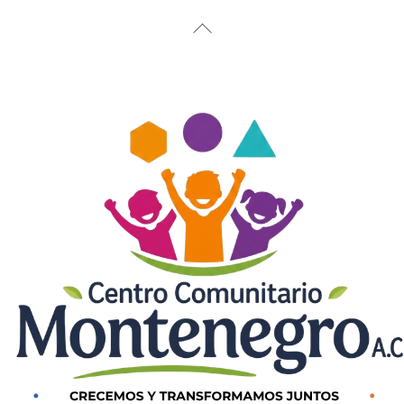
Back
To
Top