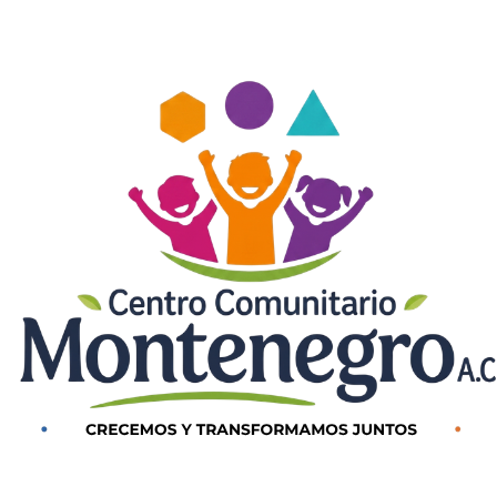
To
Top